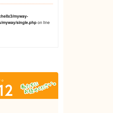
chellx3/myway-
s/myway/single.php
on line