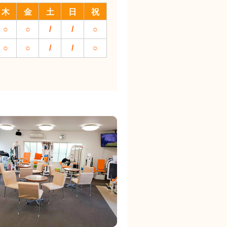
木
金
土
日
祝
○
○
/
/
○
○
○
/
/
○