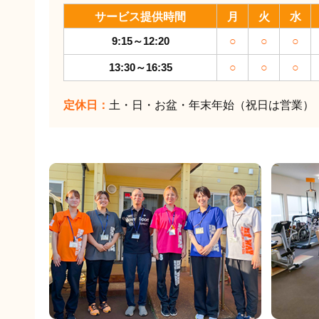
サービス提供時間
月
火
水
9:15～12:20
○
○
○
13:30～16:35
○
○
○
定休日：
土・日・お盆・年末年始（祝日は営業）