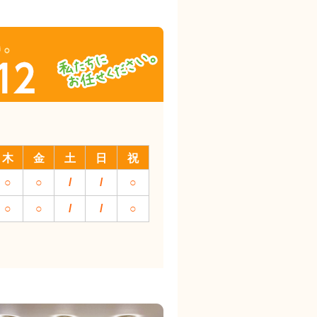
木
金
土
日
祝
○
○
/
/
○
○
○
/
/
○