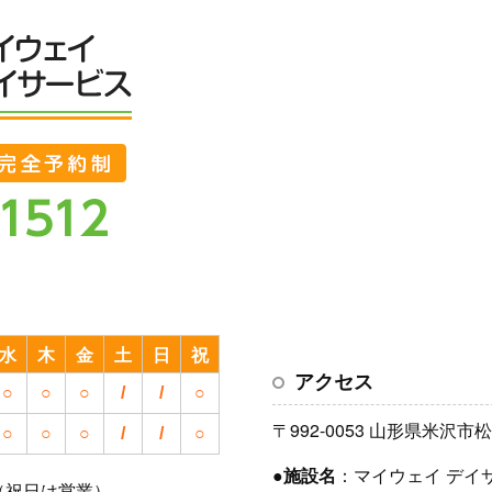
水
木
金
土
日
祝
アクセス
○
○
○
/
/
○
〒992-0053 山形県米沢市松が
○
○
○
/
/
○
●
施設名
：マイウェイ デイ
（祝日は営業）