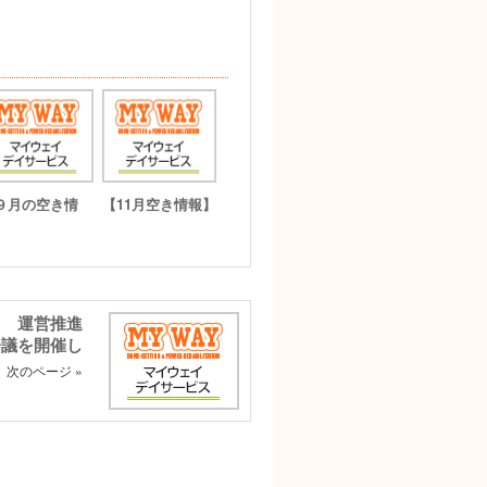
９月の空き情
【11月空き情報】
】
回 運営推進
会議を開催し
次のページ »