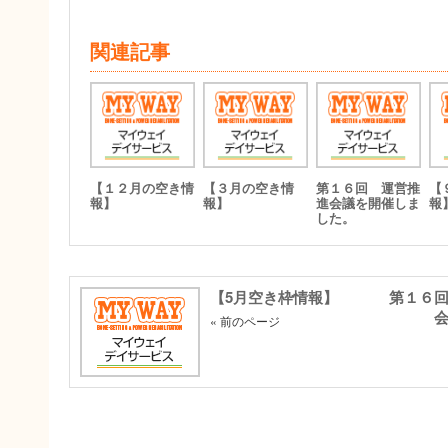
関連記事
【１２月の空き情
【３月の空き情
第１６回 運営推
【
報】
報】
進会議を開催しま
報
した。
【5月空き枠情報】
第１６
« 前のページ