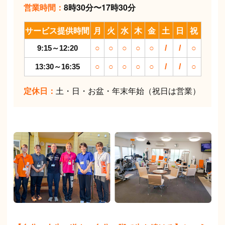
営業時間：
8時30分〜17時30分
サービス提供時間
月
火
水
木
金
土
日
祝
9:15～12:20
○
○
○
○
○
/
/
○
13:30～16:35
○
○
○
○
○
/
/
○
定休日：
土・日・お盆・年末年始（祝日は営業）